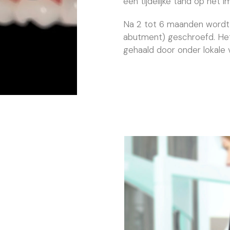
een tijdelijke tand op het 
Na 2 tot 6 maanden wordt 
abutment) geschroefd. Het
gehaald door onder lokale v