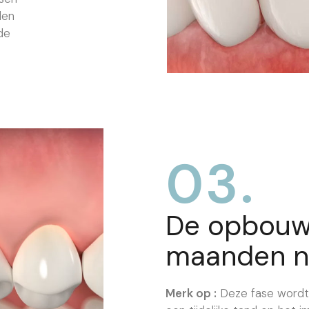
len
de
03.
De opbouwf
maanden na
Merk op :
Deze fase wordt 