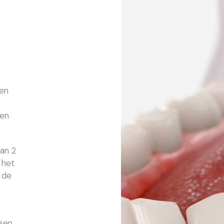
een
een
van 2
 het
 de
ssen