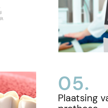
.
d
t.
05.
Plaatsing v