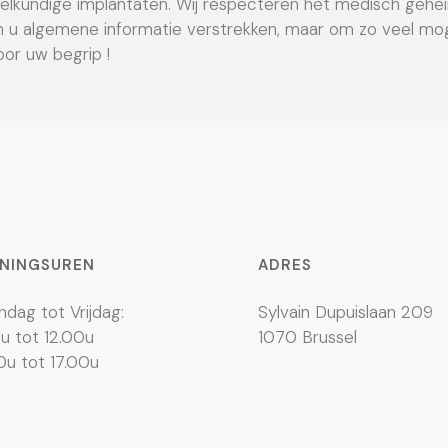
eelkundige implantaten. Wij respecteren het medisch gehe
n u algemene informatie verstrekken, maar om zo veel mog
or uw begrip !
NINGSUREN
ADRES
dag tot Vrijdag:
Sylvain Dupuislaan 209
u tot 12.00u
1070 Brussel
0u tot 17.00u