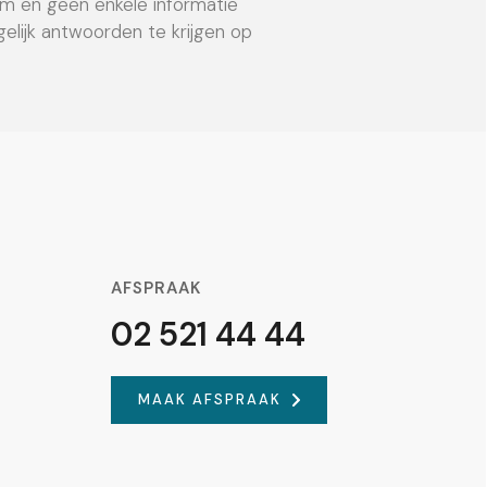
im en geen enkele informatie
elijk antwoorden te krijgen op
AFSPRAAK
02 521 44 44
MAAK AFSPRAAK