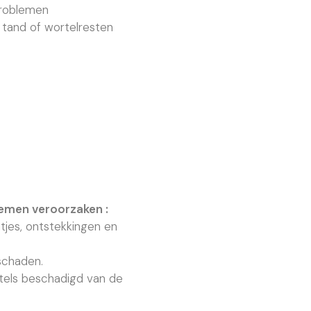
problemen
 tand of wortelresten
emen veroorzaken :
atjes, ontstekkingen en
schaden.
rtels beschadigd van de