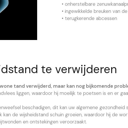
• onherstelbare zenuwkanaal
• ingewikkelde breuken van de
• terugkerende abcessen
dstand te verwijderen
ewone tand verwijderd, maar kan nog bijkomende probl
dvlees liggen, waardoor hij moeilijk te poetsen is en er ga
enweefsel beschadigen, dit kan uw algemene gezondheid 
k kan de wijsheidstand schuin groeien, waardoor hij de wo
 bijtwonden en ontstekingen veroorzaakt.