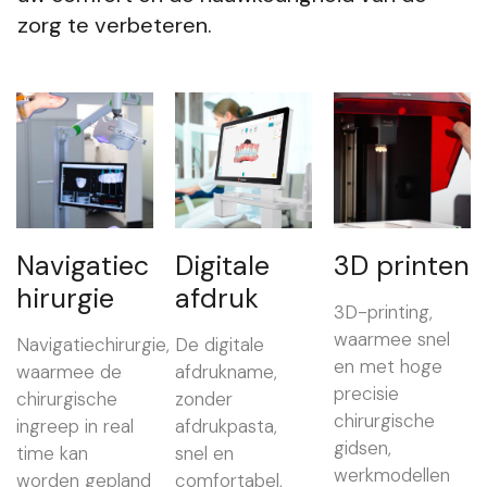
zorg te verbeteren.
Navigatiec
Digitale
3D printen
hirurgie
afdruk
3D-printing,
waarmee snel
Navigatiechirurgie,
De digitale
en met hoge
waarmee de
afdrukname,
precisie
chirurgische
zonder
chirurgische
ingreep in real
afdrukpasta,
gidsen,
time kan
snel en
werkmodellen
worden gepland
comfortabel,