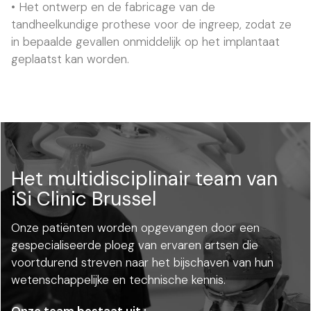
• Het ontwerp en de fabricage van de
tandheelkundige prothese voor de ingreep, zodat ze
in bepaalde gevallen onmiddelijk op het implantaat
geplaatst kan worden.
Het multidisciplinair team van
iSi Clinic Brussel
Onze patiënten worden opgevangen door een
gespecialiseerde ploeg van ervaren artsen die
voortdurend streven naar het bijschaven van hun
wetenschappelijke en technische kennis.
Onze team bestaat uit :